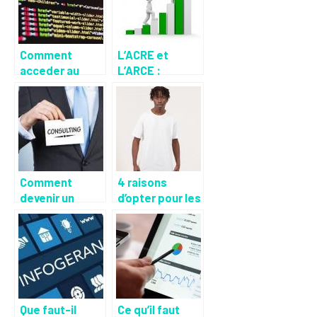
Comment
L’ACRE et
acceder au
L’ARCE :
metier de
l’essentiel a
webmaster
savoir sur ces
sans diplome ?
deux
dispositifs
d’aide financier
Comment
4 raisons
devenir un
d’opter pour les
consultant ?
t-shirts de la
marque
TSHIRTEO
Que faut-il
Ce qu’il faut