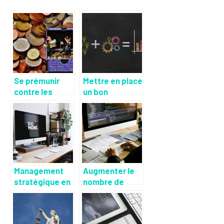
Se prémunir
Mettre en place
contre les
un bon
escrocs, nos
business plan
petits conseils
Management
Augmenter le
stratégique en
nombre de
entreprise
client dans le
domaine du
bien être.