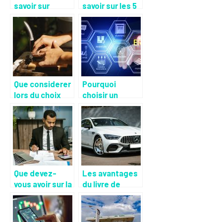
savoir sur
savoir sur les 5
l’infogerance et
forces de
ses avantages
Porter
?
Que considerer
Pourquoi
lors du choix
choisir un
d’une fontaine
logiciel ERP
d’eau ?
pour gerer
efficacement
ses activites ?
Que devez-
Les avantages
vous avoir sur la
du livre de
responsabilite
police
personnelle et
automobile
pecuniaire du
informatise