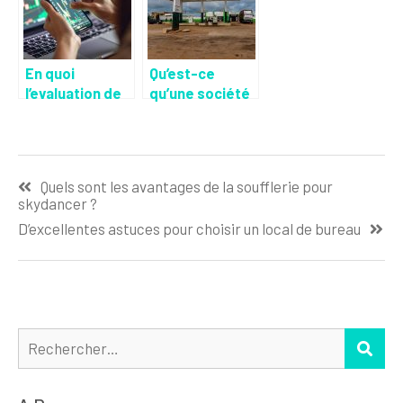
comptable
public ?
En quoi
Qu’est-ce
l’evaluation de
qu’une société
l’etat financier
à
d’une
responsabilité
entreprise est-
limitée ?
Navigation
elle importante
Quels sont les avantages de la soufflerie pour
?
de
skydancer ?
l’article
D’excellentes astuces pour choisir un local de bureau
Rechercher :
REC