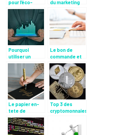
pour l’éco-
du marketing
conduite ?
pour une
entreprise
Pourquoi
Le bon de
utiliser un
commande et
logiciel SIRH ?
le bon de
livraison
Le papier en-
Top 3 des
tete de
cryptomonnaies
l’entreprise
les plus
prometteuses
en 2022