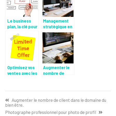
Le business
Management
plan, la clé pour
stratégique en
captiver les
entreprise
investisseurs
Optimisez vos
Augmenter le
ventes avec les
nombre de
remises et
client dans le
promotions
domaine du
bien être.
Navigation
Augmenter le nombre de client dans le domaine du
de
bien être.
l’article
Photographe professionnel pour photo de profil