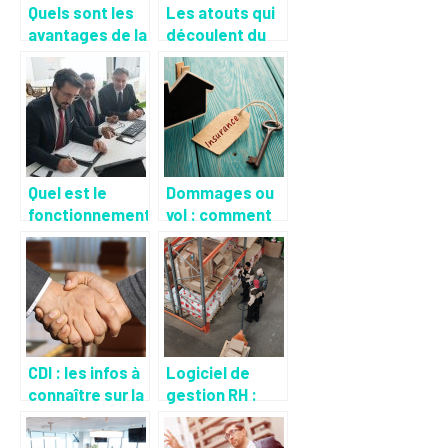
Quels sont les
Les atouts qui
avantages de la
découlent du
soufflerie pour
recours à un
skydancer ?
expert pour la
création de son
site web ?
Quel est le
Dommages ou
fonctionnement
vol : comment
du règlement
réussir à
général de
protéger vos
protection des
biens ?
données ?
CDI : les infos à
Logiciel de
connaître sur la
gestion RH :
période d’essai
quelques
avantages