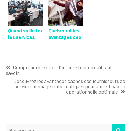
Quand solliciter
Quels sont les
les services
avantages des
d’une
taxis motos ?
entreprise
informatique ?
Navigation
Comprendre le droit d’auteur : tout ce qu’il faut
de
savoir
l’article
Decouvrez les avantages caches des fournisseurs de
services manages informatiques pour une efficacite
operationnelle optimale
Rechercher :
REC