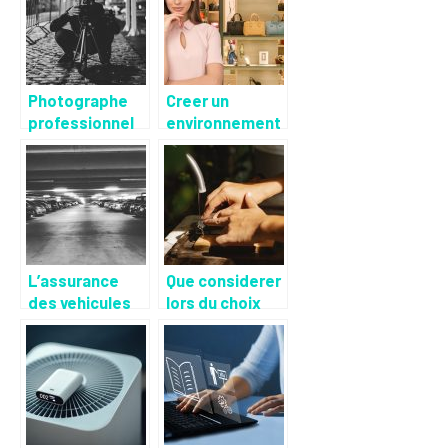
Photographe
Creer un
professionnel
environnement
pour photo de
favorable pour
profil
les clients et
les employes
L’assurance
Que considerer
des vehicules
lors du choix
d’entreprise :
d’une fontaine
un service qui a
d’eau ?
ses avantages