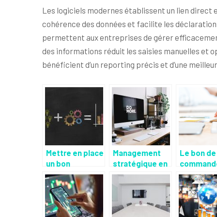
Les logiciels modernes établissent un lien direct 
cohérence des données et facilite les déclaratio
permettent aux entreprises de gérer efficacemen
des informations réduit les saisies manuelles et 
bénéficient d’un reporting précis et d’une meilleure
Mettre en place
Management
Le bon de
un bon
stratégique en
commande
business plan
entreprise
le bon de
livraison