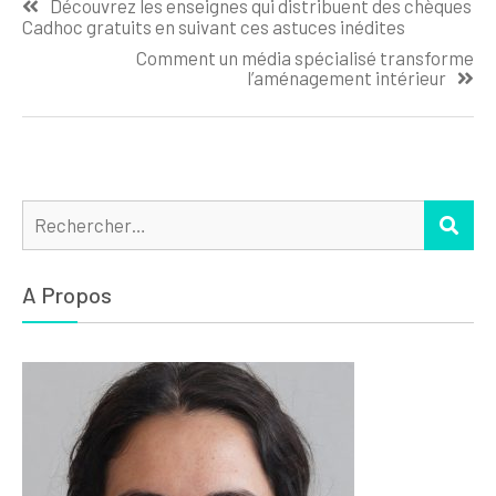
Découvrez les enseignes qui distribuent des chèques
de la réussite
sur les Charges
de
Cadhoc gratuits en suivant ces astuces inédites
Salariales
l’article
Comment un média spécialisé transforme
l’aménagement intérieur
Rechercher :
REC
A Propos