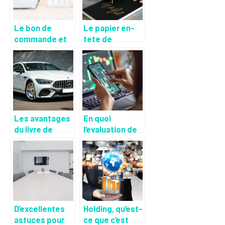
Le bon de
Le papier en-
commande et
tete de
le bon de
l’entreprise
livraison
Les avantages
En quoi
du livre de
l’evaluation de
police
l’etat financier
automobile
d’une
informatise
entreprise est-
elle importante
?
D’excellentes
Holding, qu’est-
astuces pour
ce que c’est