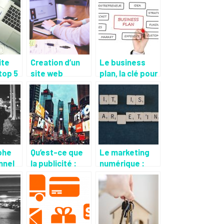
ite
Creation d’un
Le business
 top 5
site web
plan, la clé pour
els.
esthetiquement
captiver les
parfait
investisseurs
phe
Qu’est-ce que
Le marketing
nnel
la publicité :
numérique :
o de
quels sont ses
pourquoi un
avantages ?
expert en
entreprise ?