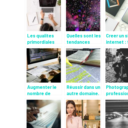
Les qualites
Quelles sont les
Creer un s
primordiales
tendances
internet :
d’une bonne
evenementielles
des logici
assistante
?
Augmenter le
Réussir dans un
Photogra
nombre de
autre domaine.
professio
client dans le
pour phot
domaine du
profil
bien être.