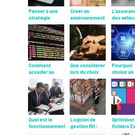
Penser à une
Creer un
L’assuran
stratégie
environnement
des vehic
marketing
favorable pour
d’entrepri
infaillible pour
les clients et
un service
son entreprise
les employes
ses avant
Comment
Que considerer
Pourquoi
acceder au
lors du choix
choisir un
metier de
d’une fontaine
logiciel E
webmaster
d’eau ?
pour gere
sans diplome ?
efficace
ses activi
Quel est le
Logiciel de
Optimiser
fonctionnement
gestion RH :
fichiers E
du règlement
quelques
pour gere