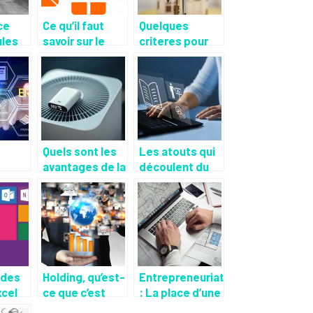
ce
Ce qu’il faut
Quelques
ules
savoir sur le
criteres pour
se :
marketing par
bien operer son
 qui a
SMS
achat
ages
immobilier
Quels sont les
Les atouts qui
avantages de la
découlent du
RP
soufflerie pour
recours à un
r
skydancer ?
expert pour la
ment
création de son
tes ?
site web ?
 des
Holding, qu’est-
Entrepreneuriat
xcel
ce que c’est
: La place d’une
r
que ces
etude de